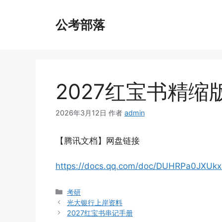
跳
至
公考部落
内
容
2027红宝书精缩
2026年3月12日
作者
admin
【腾讯文档】网盘链接
https://docs.qq.com/doc/DUHRPa0JXUk
分
考研
类
光大银行上岸资料
2027红宝书串记手册