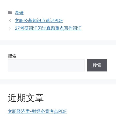
分
考研
类
文职公基知识点速记PDF
27考研词汇闪过真题重点写作词汇
搜索
搜索
近期文章
文职经济类-财经必背考点PDF