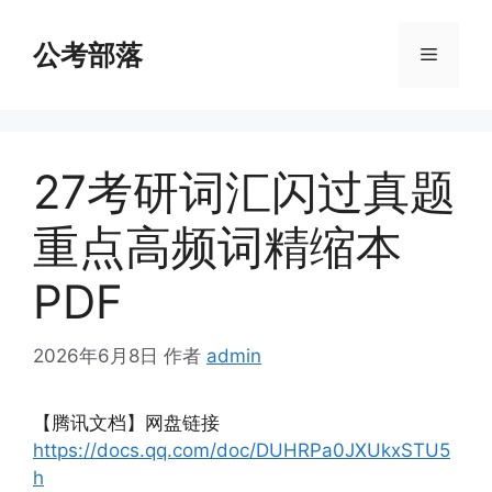
跳
至
公考部落
菜
内
容
单
27考研词汇闪过真题
重点高频词精缩本
PDF
2026年6月8日
作者
admin
【腾讯文档】网盘链接
https://docs.qq.com/doc/DUHRPa0JXUkxSTU5
h