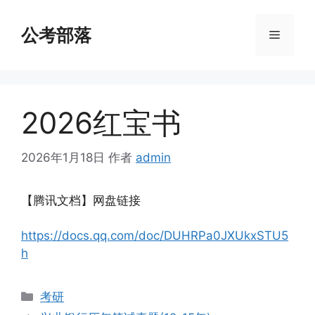
跳
至
公考部落
菜
内
容
单
2026红宝书
2026年1月18日
作者
admin
【腾讯文档】网盘链接
https://docs.qq.com/doc/DUHRPa0JXUkxSTU5
h
分
考研
类