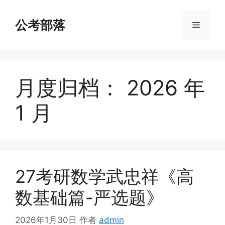
跳
至
公考部落
菜
内
容
单
月度归档：
2026 年
1 月
27考研数学武忠祥《高
数基础篇-严选题》
2026年1月30日
作者
admin