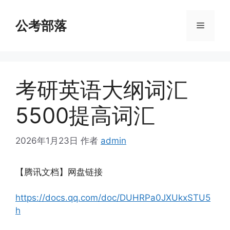
跳
至
公考部落
菜
内
容
单
考研英语大纲词汇
5500提高词汇
2026年1月23日
作者
admin
【腾讯文档】网盘链接
https://docs.qq.com/doc/DUHRPa0JXUkxSTU5
h