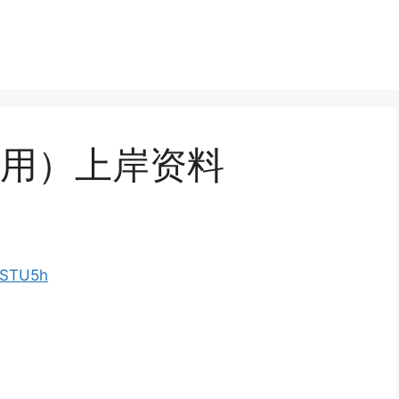
用）上岸资料
xSTU5h