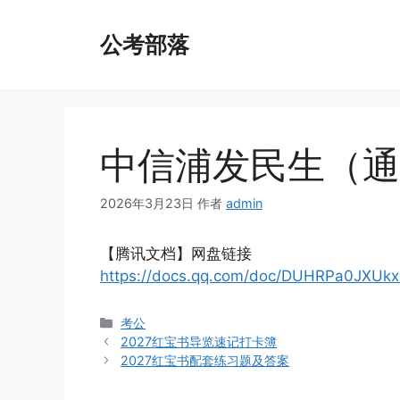
跳
至
公考部落
内
容
中信浦发民生（通
2026年3月23日
作者
admin
【腾讯文档】网盘链接
https://docs.qq.com/doc/DUHRPa0JXUk
分
考公
类
2027红宝书导览速记打卡簿
2027红宝书配套练习题及答案