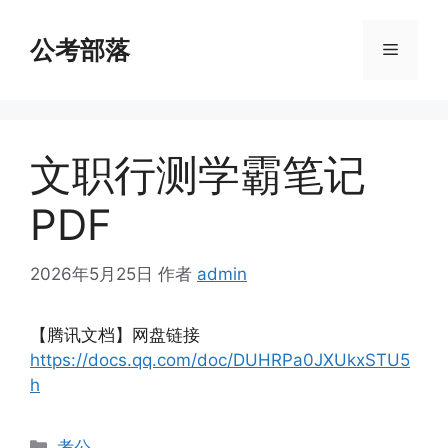
跳
至
公考部落
菜
内
容
单
文职行测学霸笔记
PDF
2026年5月25日
作者
admin
【腾讯文档】网盘链接
https://docs.qq.com/doc/DUHRPa0JXUkxSTU5
h
分
考公