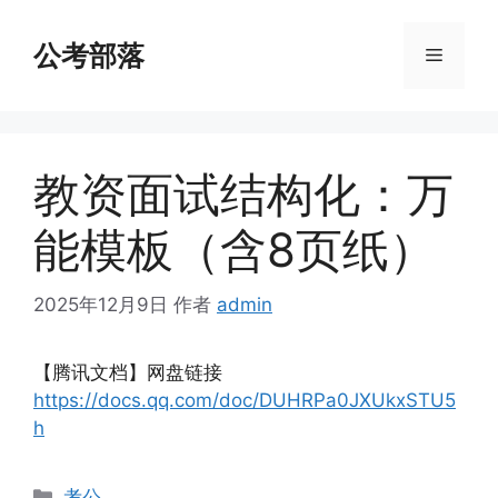
跳
至
公考部落
菜
内
容
单
教资面试结构化：万
能模板（含8页纸）
2025年12月9日
作者
admin
【腾讯文档】网盘链接
https://docs.qq.com/doc/DUHRPa0JXUkxSTU5
h
分
考公