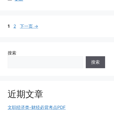
类
页
页
1
2
下一页
→
面
面
搜索
搜索
近期文章
文职经济类-财经必背考点PDF