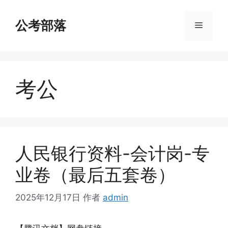
跳
至
公考部落
菜
内
容
单
考公
人民银行资料-会计岗-专
业卷（最后五套卷）
2025年12月17日
作者
admin