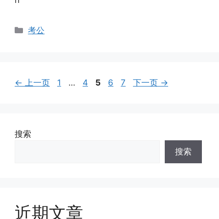
h
分
考公
类
页
页
页
页
页
←
上一页
1
…
4
5
6
7
下一页
→
面
面
面
面
面
搜索
搜索
近期文章